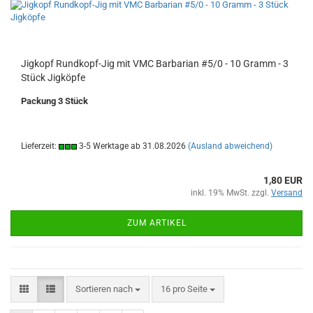
Jigkopf Rundkopf-Jig mit VMC Barbarian #5/0 - 10 Gramm - 3
Stück Jigköpfe
Packung 3 Stück
Lieferzeit:
3-5 Werktage ab 31.08.2026
(Ausland abweichend)
1,80 EUR
inkl. 19% MwSt. zzgl.
Versand
ZUM ARTIKEL
Sortieren nach
pro Seite
Sortieren nach
16 pro Seite