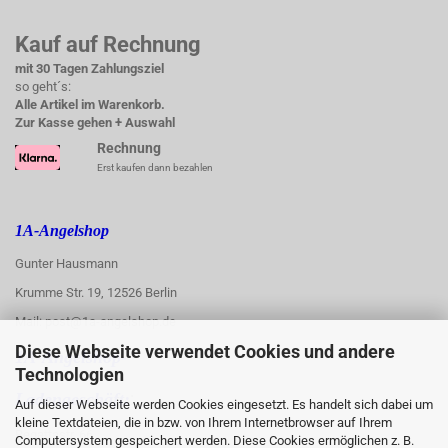
Kauf auf Rechnung
mit 30 Tagen Zahlungsziel
so geht´s:
Alle Artikel im Warenkorb.
Zur Kasse gehen + Auswahl
Rechnung
Erst kaufen dann bezahlen
1A-Angelshop
Gunter Hausmann
Krumme Str. 19, 12526 Berlin
Mail: post@1a-angelshop.de
Diese Webseite verwendet Cookies und andere
1A-Angelshop-
Technologien
:
Ladengeschäft:
Auf dieser Webseite werden Cookies eingesetzt. Es handelt sich dabei um
kleine Textdateien, die in bzw. von Ihrem Internetbrowser auf Ihrem
Regattastr. 66
Computersystem gespeichert werden. Diese Cookies ermöglichen z. B.