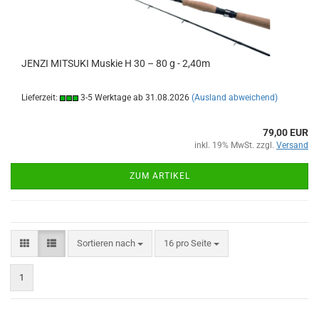
JENZI MITSUKI Muskie H 30 – 80 g - 2,40m
Lieferzeit:
3-5 Werktage ab 31.08.2026
(Ausland abweichend)
79,00 EUR
inkl. 19% MwSt. zzgl.
Versand
ZUM ARTIKEL
Sortieren nach
pro Seite
Sortieren nach
16 pro Seite
1