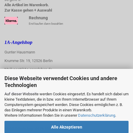
Alle Artikel im Warenkorb.
Zur Kasse gehen + Auswahl
Rechnung
Erst kaufen dann bezahlen
1A-Angelshop
Gunter Hausmann
Krumme Str. 19, 12526 Berlin
Mail: post@1a-angelshop.de
Diese Webseite verwendet Cookies und andere
1A-Angelshop-
Technologien
:
Ladengeschäft:
Auf dieser Webseite werden Cookies eingesetzt. Es handelt sich dabei um
kleine Textdateien, die in bzw. von Ihrem Internetbrowser auf Ihrem
Regattastr. 66
Computersystem gespeichert werden. Diese Cookies ermöglichen z. B.
das Einlegen mehrerer Produkte in einen Warenkorb.
12527 Berlin
Weitere Informationen finden Sie in unserer
Datenschutzerklärung
.
Tel.: 030/67890006
Alle Akzeptieren
Mobil/WhatsApp: 0176 550 90 773