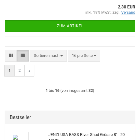
2,30 EUR
inkl. 19% MwSt. zzgl.
Versand
ZUM ARTIKEL
Sortieren nach
pro Seite
Sortieren nach
16 pro Seite
1
2
»
1
bis
16
(von insgesamt
32
)
Bestseller
JENZI USA-BASS River-Shad Grösse 8" - 20