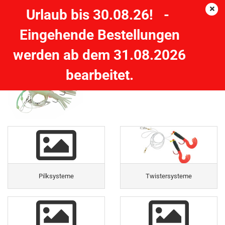
Urlaub bis 30.08.26! -
Eingehende Bestellungen
Meeressysteme
werden ab dem 31.08.2026
bearbeitet.
Pilksysteme
Twistersysteme