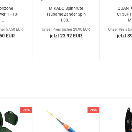
orizone
MIKADO Spinnrute
QUANTU
er H - 10-
Tsubame Zander Spin
CT30PTi
...
1,80...
M
Bügelumsc
sher 57,50 EUR
Unser Preis bisher 29,90 EUR
Unser Preis b
,50 EUR
jetzt 23,92 EUR
jetzt 8
-30%
-30%