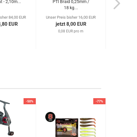
t - 2,10m...
PTI Braid 0,25mm /
5 Adva
18 kg...
Tip
isher 84,00 EUR
Unser Preis bisher 16,00 EUR
Unser Preis 
8,80 EUR
jetzt 8,00 EUR
jetzt
0,08 EUR pro m
-50%
-77%