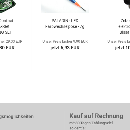
Contact
PALADIN - LED
Zebc
ck-Set
Farbwechselpose - 7g
elektr
G SET
Bissa
sher 29,00 EUR
Unser Preis bisher 9,90 EUR
Unser Preis b
,30 EUR
jetzt 6,93 EUR
jetzt 1
Kauf auf Rechnung
gsmöglichkeiten
mit 30 Tagen Zahlungsziel
so geht´s: