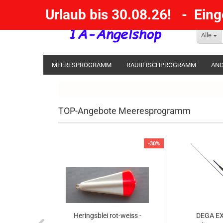
Urlaub bis 30.08.26! - Ein
Alle
MEERESPROGRAMM
RAUBFISCHPROGRAMM
ANG
KESCHER / SENKE / GAFF
POSEN SBIRULINOS
BL
MESSER UND MEHR
RÄUCHERNN / OUTDOOR / BBQ
TOP-Angebote Meeresprogramm
-30%
Heringsblei rot-weiss -
DEGA E