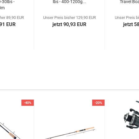
0-30lbs -
lbs - 400-1200g...
Travel Boa
0m
sher 89,90 EUR
Unser Preis bisher 129,90 EUR
Unser Preis b
,91 EUR
jetzt 90,93 EUR
jetzt 5
-40%
-20%