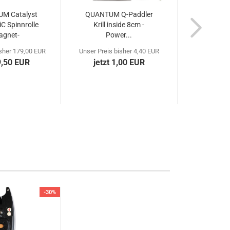
M Catalyst
QUANTUM Q-Paddler
QUANTU
C Spinnrolle
Krill inside 8cm -
Spin - 
agnet-
Power...
hlagsystem...
isher 179,00 EUR
Unser Preis bisher 4,40 EUR
Unser Preis 
9,50 EUR
jetzt 1,00 EUR
jetzt
-30%