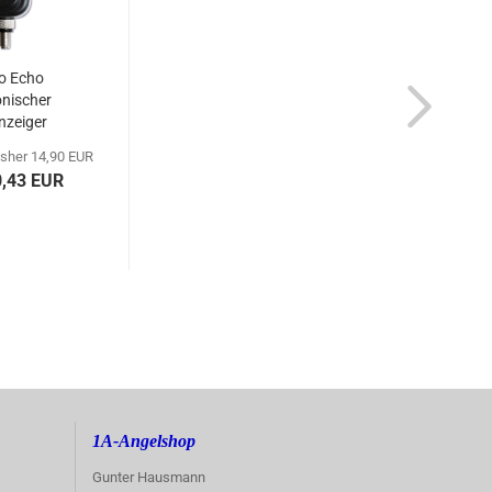
o Echo
onischer
nzeiger
isher 14,90 EUR
0,43 EUR
1A-Angelshop
Gunter Hausmann