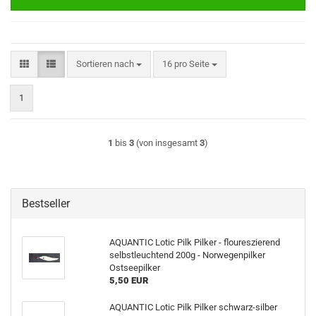
Sortieren nach
pro Seite
Sortieren nach
16 pro Seite
1
1
bis
3
(von insgesamt
3
)
Bestseller
AQUANTIC Lotic Pilk Pilker - floureszierend
selbstleuchtend 200g - Norwegenpilker
Ostseepilker
5,50 EUR
AQUANTIC Lotic Pilk Pilker schwarz-silber