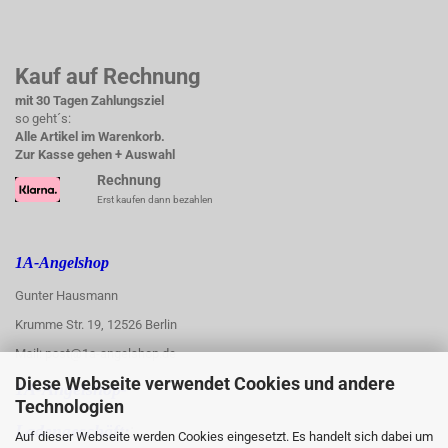
Kauf auf Rechnung
mit 30 Tagen Zahlungsziel
so geht´s:
Alle Artikel im Warenkorb.
Zur Kasse gehen + Auswahl
Rechnung
Erst kaufen dann bezahlen
1A-Angelshop
Gunter Hausmann
Krumme Str. 19, 12526 Berlin
Mail: post@1a-angelshop.de
Diese Webseite verwendet Cookies und andere
1A-Angelshop-
Technologien
:
Ladengeschäft:
Auf dieser Webseite werden Cookies eingesetzt. Es handelt sich dabei um