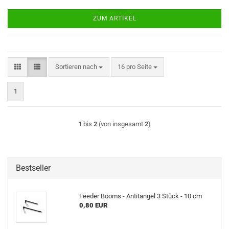
ZUM ARTIKEL
Sortieren nach
pro Seite
Sortieren nach
16 pro Seite
1
1
bis
2
(von insgesamt
2
)
Bestseller
Feeder Booms - Antitangel 3 Stück - 10 cm
0,80 EUR