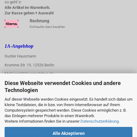
so geht´s:
Alle Artikel im Warenkorb.
Zur Kasse gehen + Auswahl
Rechnung
Erst kaufen dann bezahlen
1A-Angelshop
Gunter Hausmann
Krumme Str. 19, 12526 Berlin
Mail: post@1a-angelshop.de
Diese Webseite verwendet Cookies und andere
1A-Angelshop-
Technologien
:
Ladengeschäft:
Auf dieser Webseite werden Cookies eingesetzt. Es handelt sich dabei um
kleine Textdateien, die in bzw. von Ihrem Internetbrowser auf Ihrem
Regattastr. 66
Computersystem gespeichert werden. Diese Cookies ermöglichen z. B.
das Einlegen mehrerer Produkte in einen Warenkorb.
12527 Berlin
Weitere Informationen finden Sie in unserer
Datenschutzerklärung
.
Tel.: 030/67890006
Alle Akzeptieren
Mobil/WhatsApp: 0176 550 90 773