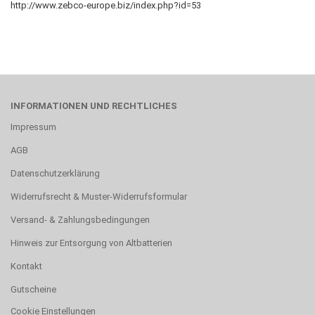
http://www.zebco-europe.biz/index.php?id=53
INFORMATIONEN UND RECHTLICHES
Impressum
AGB
Datenschutzerklärung
Widerrufsrecht & Muster-Widerrufsformular
Versand- & Zahlungsbedingungen
Hinweis zur Entsorgung von Altbatterien
Kontakt
Gutscheine
Cookie Einstellungen