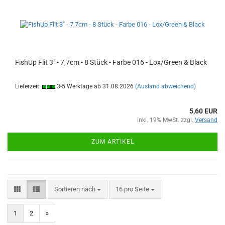
FishUp Flit 3" - 7,7cm - 8 Stück - Farbe 016 - Lox/Green & Black
Lieferzeit:
3-5 Werktage ab 31.08.2026
(Ausland abweichend)
5,60 EUR
inkl. 19% MwSt. zzgl.
Versand
ZUM ARTIKEL
Sortieren nach
pro Seite
Sortieren nach
16 pro Seite
1
2
»