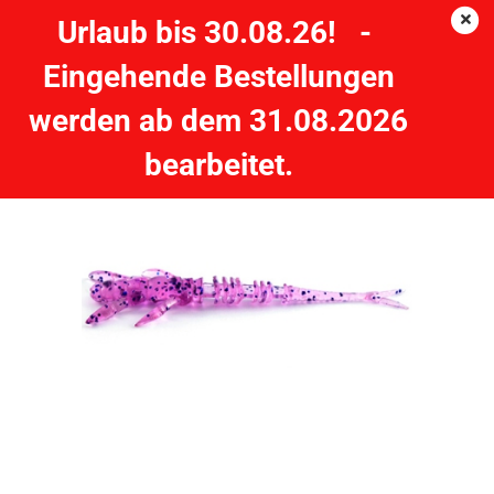
Urlaub bis 30.08.26! -
Eingehende Bestellungen
FishUp Flit 2" - 5,5cm - 9 Stück - Farbe 015 - Violet/Blue
werden ab dem 31.08.2026
bearbeitet.