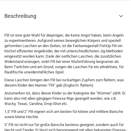
Beschreibung
Flit ist eine gute Wahl für diejenigen, die keine Angst haben, beim Angeln
zu experimentieren. Aufgrund seines beweglichen Körpers und speziell
geformten Laschen an den Seiten, ist die Fantasiegestalt FishUp Flit ein
höchst effizienter Angelköder, der mit unterschiedlichsten Jig-Methoden
eingesetzt werden kann. Dank der seitlichen Laschen, die zusätzlichen
Widerstand erzeugen, sinkt Flit bei einer Stufenführung langsamer ab.
Beim Twitchen und am Grund, sorgen die Laschen für ein attraktives, für
Raubfische unwiderstehliches Spiel.
Diese Laschen bringen den Flit bei ruckartigen Zupfern zum flattern, was
diesem Köder den Namen "Flit" gab (Englisch: flattern).
Anzumerken ist, dass dieser Köder zu der Kategorie der "Würmer" zählt. Er
kann also mit allen gängigen Finesse-Rigs geangelt werden, wie z.B.
Wacky, Texas, Carolina, Drop-Shot etc.
1,5" Flit und 2" Flit eignen sich am besten für kleine und mittlere Barsche
sowie kleine Hechte.
3" Flit ist nicht nur für große Barsche bestens geeignet, sondern auch für
Hecht und Zander. Er lässt sich hervorragend mit allen bekannten Finesse-