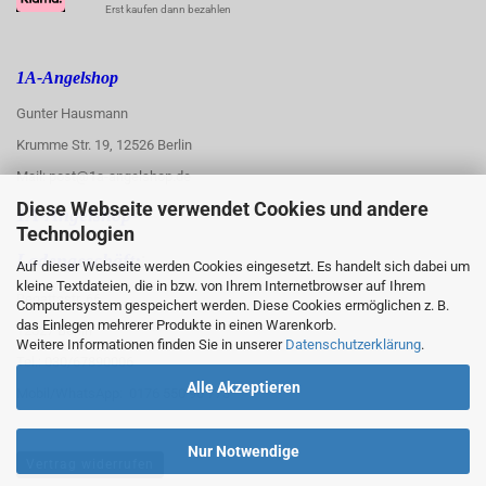
Erst kaufen dann bezahlen
1A-Angelshop
Gunter Hausmann
Krumme Str. 19, 12526 Berlin
Mail: post@1a-angelshop.de
Diese Webseite verwendet Cookies und andere
1A-Angelshop-
Technologien
:
Ladengeschäft:
Auf dieser Webseite werden Cookies eingesetzt. Es handelt sich dabei um
kleine Textdateien, die in bzw. von Ihrem Internetbrowser auf Ihrem
Regattastr. 66
Computersystem gespeichert werden. Diese Cookies ermöglichen z. B.
das Einlegen mehrerer Produkte in einen Warenkorb.
12527 Berlin
Weitere Informationen finden Sie in unserer
Datenschutzerklärung
.
Tel.: 030/67890006
Alle Akzeptieren
Mobil/WhatsApp: 0176 550 90 773
Nur Notwendige
Vertrag widerrufen