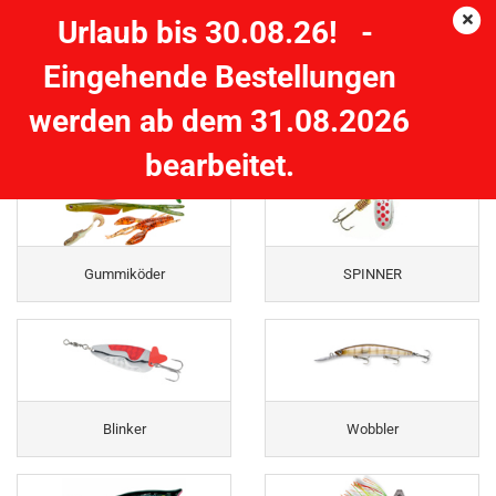
Urlaub bis 30.08.26! -
Eingehende Bestellungen
Raubfischprogramm
werden ab dem 31.08.2026
bearbeitet.
Gummiköder
SPINNER
Blinker
Wobbler