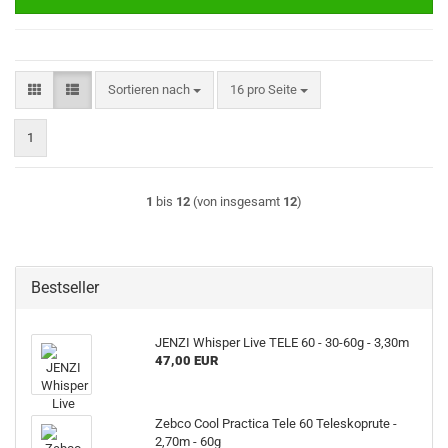
Sortieren nach
pro Seite
Sortieren nach
16 pro Seite
1
1
bis
12
(von insgesamt
12
)
Bestseller
JENZI Whisper Live TELE 60 - 30-60g - 3,30m
47,00 EUR
Zebco Cool Practica Tele 60 Teleskoprute -
2,70m - 60g