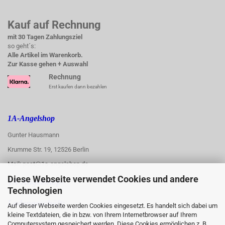
Kauf auf Rechnung
mit 30 Tagen Zahlungsziel
so geht´s:
Alle Artikel im Warenkorb.
Zur Kasse gehen + Auswahl
Rechnung
Erst kaufen dann bezahlen
1A-Angelshop
Gunter Hausmann
Krumme Str. 19, 12526 Berlin
Mail: post@1a-angelshop.de
Diese Webseite verwendet Cookies und andere
1A-Angelshop-
Technologien
:
Ladengeschäft:
Auf dieser Webseite werden Cookies eingesetzt. Es handelt sich dabei um
kleine Textdateien, die in bzw. von Ihrem Internetbrowser auf Ihrem
Regattastr. 66
Computersystem gespeichert werden. Diese Cookies ermöglichen z. B.