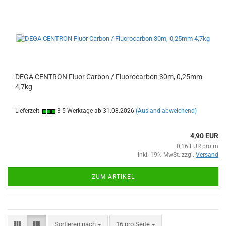
DEGA CENTRON Fluor Carbon / Fluorocarbon 30m, 0,25mm
4,7kg
Lieferzeit:
3-5 Werktage ab 31.08.2026
(Ausland abweichend)
4,90 EUR
0,16 EUR pro m
inkl. 19% MwSt. zzgl.
Versand
ZUM ARTIKEL
Sortieren nach
pro Seite
Sortieren nach
16 pro Seite