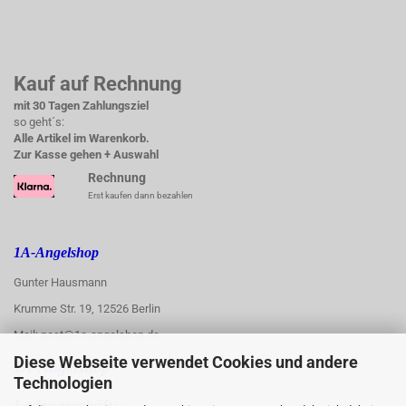
Kauf auf Rechnung
mit 30 Tagen Zahlungsziel
so geht´s:
Alle Artikel im Warenkorb.
Zur Kasse gehen + Auswahl
Rechnung
Erst kaufen dann bezahlen
1A-Angelshop
Gunter Hausmann
Krumme Str. 19, 12526 Berlin
Mail: post@1a-angelshop.de
Diese Webseite verwendet Cookies und andere
1A-Angelshop-
Technologien
:
Ladengeschäft: