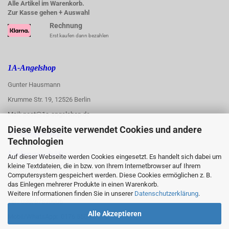
Alle Artikel im Warenkorb.
Zur Kasse gehen + Auswahl
Rechnung
Erst kaufen dann bezahlen
1A-Angelshop
Gunter Hausmann
Krumme Str. 19, 12526 Berlin
Mail: post@1a-angelshop.de
Diese Webseite verwendet Cookies und andere
1A-Angelshop-
Technologien
:
Ladengeschäft:
Auf dieser Webseite werden Cookies eingesetzt. Es handelt sich dabei um
kleine Textdateien, die in bzw. von Ihrem Internetbrowser auf Ihrem
Regattastr. 66
Computersystem gespeichert werden. Diese Cookies ermöglichen z. B.
das Einlegen mehrerer Produkte in einen Warenkorb.
12527 Berlin
Weitere Informationen finden Sie in unserer
Datenschutzerklärung
.
Tel.: 030/67890006
Alle Akzeptieren
Mobil/WhatsApp: 0176 550 90 773