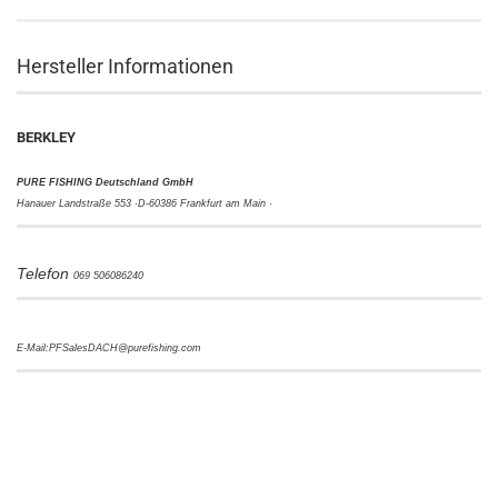
Hersteller Informationen
BERKLEY
PURE FISHING Deutschland GmbH
Hanauer Landstraße 553 ·
D-60386 Frankfurt am Main ·
Telefon
069 506086240
E-Mail:PFSalesDACH@purefishing.com