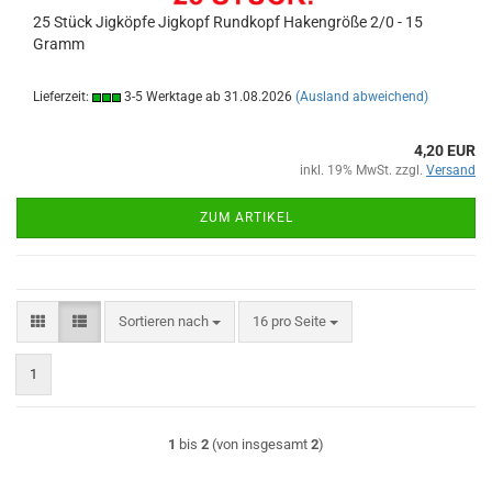
25 Stück Jigköpfe Jigkopf Rundkopf Hakengröße 2/0 - 15
Gramm
Lieferzeit:
3-5 Werktage ab 31.08.2026
(Ausland abweichend)
4,20 EUR
inkl. 19% MwSt. zzgl.
Versand
ZUM ARTIKEL
Sortieren nach
pro Seite
Sortieren nach
16 pro Seite
1
1
bis
2
(von insgesamt
2
)