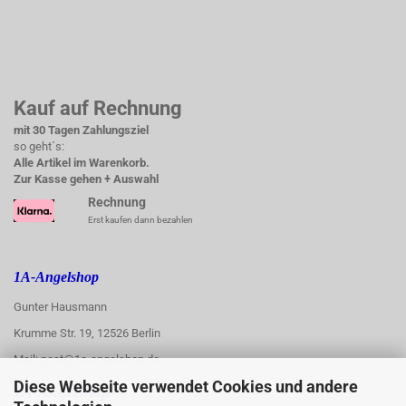
Kauf auf Rechnung
mit 30 Tagen Zahlungsziel
so geht´s:
Alle Artikel im Warenkorb.
Zur Kasse gehen + Auswahl
Rechnung
Erst kaufen dann bezahlen
1A-Angelshop
Gunter Hausmann
Krumme Str. 19, 12526 Berlin
Mail: post@1a-angelshop.de
Diese Webseite verwendet Cookies und andere
1A-Angelshop-