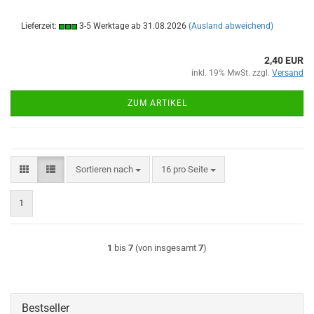
Lieferzeit:
3-5 Werktage ab 31.08.2026
(Ausland abweichend)
2,40 EUR
inkl. 19% MwSt. zzgl.
Versand
ZUM ARTIKEL
Sortieren nach
pro Seite
Sortieren nach
16 pro Seite
1
1
bis
7
(von insgesamt
7
)
Bestseller