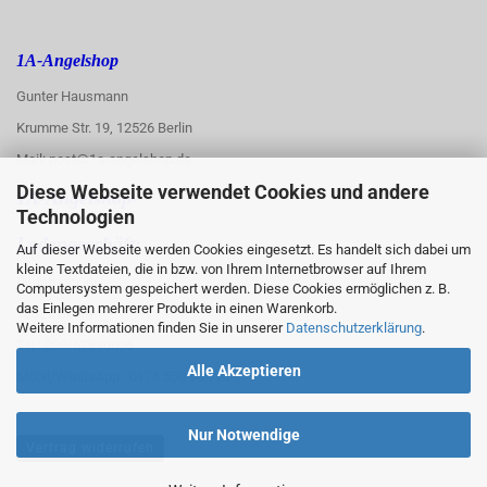
1A-Angelshop
Gunter Hausmann
Krumme Str. 19, 12526 Berlin
Mail: post@1a-angelshop.de
Diese Webseite verwendet Cookies und andere
1A-Angelshop-
Technologien
:
Ladengeschäft:
Auf dieser Webseite werden Cookies eingesetzt. Es handelt sich dabei um
kleine Textdateien, die in bzw. von Ihrem Internetbrowser auf Ihrem
Regattastr. 66
Computersystem gespeichert werden. Diese Cookies ermöglichen z. B.
das Einlegen mehrerer Produkte in einen Warenkorb.
12527 Berlin
Weitere Informationen finden Sie in unserer
Datenschutzerklärung
.
Tel.: 030/67890006
Alle Akzeptieren
Mobil/WhatsApp: 0176 550 90 773
Nur Notwendige
Vertrag widerrufen