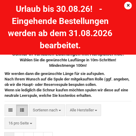
Urlaub bis 30.08.26! -
Eingehende Bestellungen
Geflochtene in variablen Lauflängen von der
werden ab dem 31.08.2026
Großspule
bearbeitet.
Schnur in variablen Lauflängen mit Aufspulservice:
Wählen Sie die gewünschte Lauflänge in 10m-Schritten!
Mindestmenge 100m!
Wir werden dann die gewünschte Länge für sie aufspulen.
Nach Ihrem Wunsch auf die Spule der mitgekauften Rolle (ggf. angeben,
ob wir die Haupt- oder Reservespule bespulen sollen.
Wenn sie lediglich die Schnur kaufen möchten spulen wir diese auf eine
neutrale Leerspule, welche Sie kostenlos erhalten.
Sortieren nach
Sortieren nach
Alle Hersteller
pro Seite
16 pro Seite