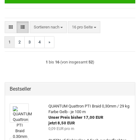
Sortieren nach
pro Seite
Sortieren nach
16 pro Seite
1
2
3
4
»
1
bis
16
(von insgesamt
52
)
Bestseller
QUANTUM Quattron PTI Braid 0,30mm / 29 kg
Farbe Gelb - je 100 m
Unser Preis bisher 17,00 EUR
jetzt 8,50 EUR
0,09 EUR pro m