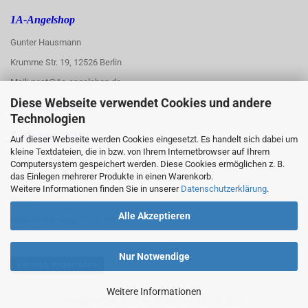
1A-Angelshop
Gunter Hausmann
Krumme Str. 19, 12526 Berlin
Mail: post@1a-angelshop.de
Diese Webseite verwendet Cookies und andere
1A-Angelshop-
Technologien
:
Ladengeschäft:
Auf dieser Webseite werden Cookies eingesetzt. Es handelt sich dabei um
kleine Textdateien, die in bzw. von Ihrem Internetbrowser auf Ihrem
Regattastr. 66
Computersystem gespeichert werden. Diese Cookies ermöglichen z. B.
das Einlegen mehrerer Produkte in einen Warenkorb.
12527 Berlin
Weitere Informationen finden Sie in unserer
Datenschutzerklärung
.
Tel.: 030/67890006
Alle Akzeptieren
Mobil/WhatsApp: 0176 550 90 773
Nur Notwendige
Vertrag widerrufen
Weitere Informationen
Shopping Cart Solution
by Gambio.com © 2026