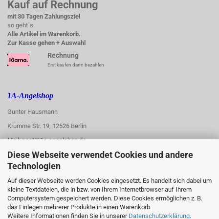
Kauf auf Rechnung
mit 30 Tagen Zahlungsziel
so geht´s:
Alle Artikel im Warenkorb.
Zur Kasse gehen + Auswahl
Rechnung
Erst kaufen dann bezahlen
1A-Angelshop
Gunter Hausmann
Krumme Str. 19, 12526 Berlin
Mail: post@1a-angelshop.de
Diese Webseite verwendet Cookies und andere
1A-Angelshop-
Technologien
:
Ladengeschäft:
Auf dieser Webseite werden Cookies eingesetzt. Es handelt sich dabei um
kleine Textdateien, die in bzw. von Ihrem Internetbrowser auf Ihrem
Regattastr. 66
Computersystem gespeichert werden. Diese Cookies ermöglichen z. B.
das Einlegen mehrerer Produkte in einen Warenkorb.
12527 Berlin
Weitere Informationen finden Sie in unserer
Datenschutzerklärung
.