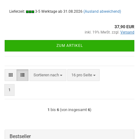
Lieferzeit:
3-5 Werktage ab 31.08.2026
(Ausland abweichend)
37,90 EUR
inkl. 19% MwSt. zzgl.
Versand
ZUM ARTIKEL
Sortieren nach
pro Seite
Sortieren nach
16 pro Seite
1
1
bis
6
(von insgesamt
6
)
Bestseller