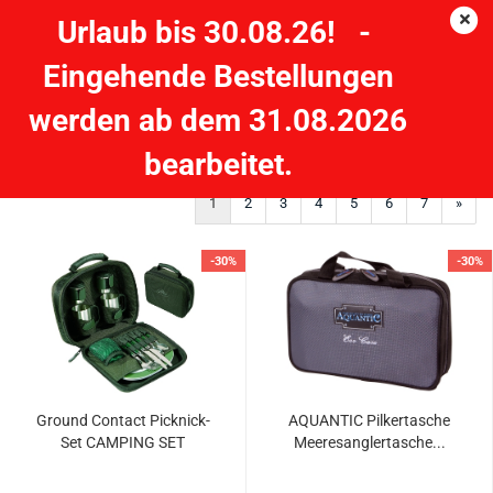
Urlaub bis 30.08.26! -
Eingehende Bestellungen
Angebote
werden ab dem 31.08.2026
bearbeitet.
1
2
3
4
5
6
7
»
-30%
-30%
Ground Contact Picknick-
AQUANTIC Pilkertasche
Set CAMPING SET
Meeresanglertasche...