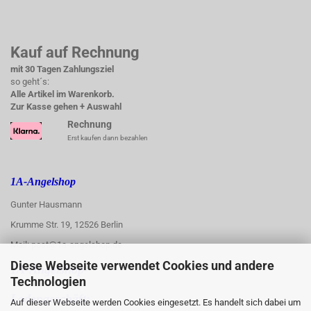
Kauf auf Rechnung
mit 30 Tagen Zahlungsziel
so geht´s:
Alle Artikel im Warenkorb.
Zur Kasse gehen + Auswahl
Rechnung
Erst kaufen dann bezahlen
1A-Angelshop
Gunter Hausmann
Krumme Str. 19, 12526 Berlin
Mail: post@1a-angelshop.de
Diese Webseite verwendet Cookies und andere
1A-Angelshop-
Technologien
:
Ladengeschäft:
Auf dieser Webseite werden Cookies eingesetzt. Es handelt sich dabei um