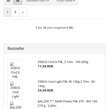
Sortieren nach
pro Seite
Sortieren nach
16 pro Seite
1
2
»
1
bis
16
(von insgesamt
32
)
Bestseller
ZEBCO Cool X Pilk, 2,10m - 100-200g
17,50 EUR
ZEBCO Cool Light Pilk 50-130g 2,70m - 50-
130g
24,50 EUR
BALZER 71° North Power Pilk 275 - WG 100-
275 g - 2,45m