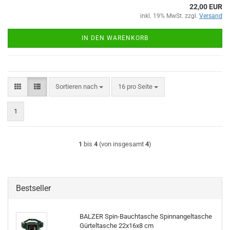
22,00 EUR
inkl. 19% MwSt. zzgl.
Versand
IN DEN WARENKORB
Sortieren nach
pro Seite
Sortieren nach
16 pro Seite
1
1
bis
4
(von insgesamt
4
)
Bestseller
BALZER Spin-Bauchtasche Spinnangeltasche
Gürteltasche 22x16x8 cm