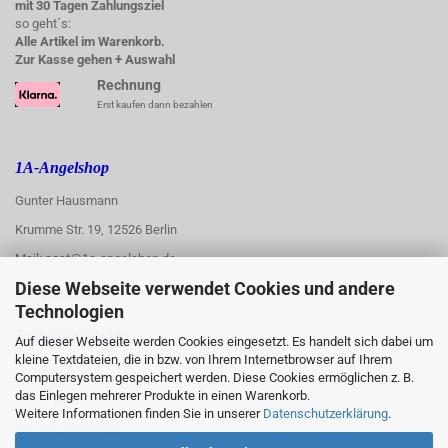
mit 30 Tagen Zahlungsziel
so geht´s:
Alle Artikel im Warenkorb.
Zur Kasse gehen + Auswahl
Rechnung
Erst kaufen dann bezahlen
1A-Angelshop
Gunter Hausmann
Krumme Str. 19, 12526 Berlin
Mail: post@1a-angelshop.de
Diese Webseite verwendet Cookies und andere
1A-Angelshop-
Technologien
:
Ladengeschäft:
Auf dieser Webseite werden Cookies eingesetzt. Es handelt sich dabei um
kleine Textdateien, die in bzw. von Ihrem Internetbrowser auf Ihrem
Regattastr. 66
Computersystem gespeichert werden. Diese Cookies ermöglichen z. B.
das Einlegen mehrerer Produkte in einen Warenkorb.
12527 Berlin
Weitere Informationen finden Sie in unserer
Datenschutzerklärung
.
Tel.: 030/67890006