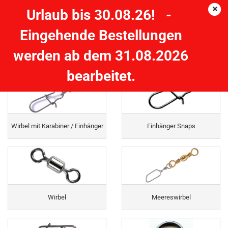
Urlaub bis 30.08.26! -
Eingehende Bestellungen
Wirbel Snaps Metallkleinteile
werden ab dem 31.08.2026
bearbeitet.
Wirbel mit Karabiner / Einhänger
Einhänger Snaps
Wirbel
Meereswirbel