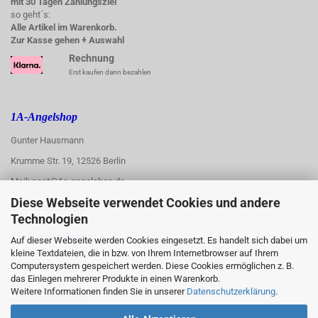
mit 30 Tagen Zahlungsziel
so geht´s:
Alle Artikel im Warenkorb.
Zur Kasse gehen + Auswahl
Rechnung
Erst kaufen dann bezahlen
1A-Angelshop
Gunter Hausmann
Krumme Str. 19, 12526 Berlin
Mail: post@1a-angelshop.de
Diese Webseite verwendet Cookies und andere
1A-Angelshop-
Technologien
:
Ladengeschäft:
Auf dieser Webseite werden Cookies eingesetzt. Es handelt sich dabei um
kleine Textdateien, die in bzw. von Ihrem Internetbrowser auf Ihrem
Regattastr. 66
Computersystem gespeichert werden. Diese Cookies ermöglichen z. B.
das Einlegen mehrerer Produkte in einen Warenkorb.
12527 Berlin
Weitere Informationen finden Sie in unserer
Datenschutzerklärung
.
Tel.: 030/67890006