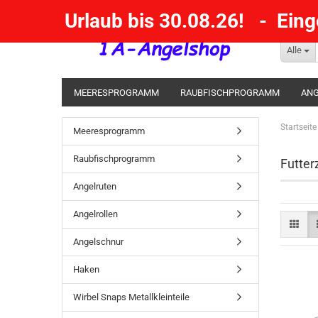
Urlaub bis 30.08.26! - Ein
Alle
MEERESPROGRAMM
RAUBFISCHPROGRAMM
ANG
KESCHER / SENKE / GAFF
POSEN SBIRULINOS
BL
Startseite
Meeresprogramm
MESSER UND MEHR
RÄUCHERNN / OUTDOOR / BBQ
Raubfischprogramm
Futter
Angelruten
Angelrollen
Angelschnur
Haken
Wirbel Snaps Metallkleinteile