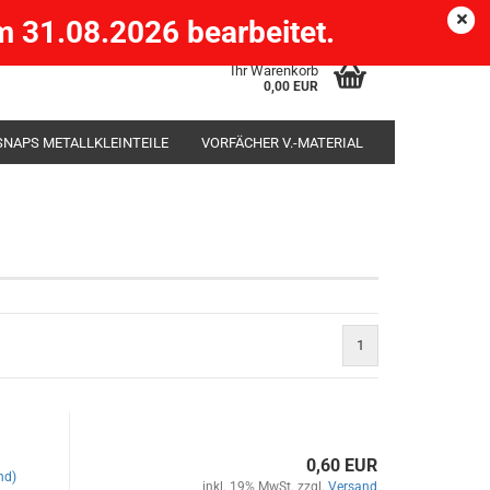
Köpenick )
eMail
Kundenlogin
Merkzettel
 31.08.2026 bearbeitet.
Ihr Warenkorb
0,00 EUR
SNAPS METALLKLEINTEILE
VORFÄCHER V.-MATERIAL
SÄCKE
RUTENHALTER STÄNDER ROD-POD
1
0,60 EUR
nd)
inkl. 19% MwSt. zzgl.
Versand