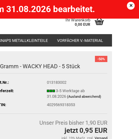
Köpenick )
eMail
Kundenlogin
Merkzettel
 31.08.2026 bearbeitet.
Ihr Warenkorb
0,00 EUR
SNAPS METALLKLEINTEILE
VORFÄCHER V.-MATERIAL
SÄCKE
RUTENHALTER STÄNDER ROD-POD
-50%
 Gramm - WACKY HEAD - 5 Stück
t.Nr.:
013183002
eferzeit:
3-5 Werktage ab
31.08.2026
(Ausland abweichend)
IN:
4029569318353
Unser Preis bisher 1,90 EUR
jetzt 0,95 EUR
inkl. 19% MwSt. zzgl.
Versand