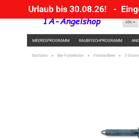
Urlaub bis 30.08.26! - Ein
Alle
MEERESPROGRAMM
RAUBFISCHPROGRAMM
ANG
KESCHER / SENKE / GAFF
POSEN SBIRULINOS
BL
»
»
»
Startseite
Blei Futterkörbe
Finesse-Bleie
5 Gramm
MESSER UND MEHR
RÄUCHERNN / OUTDOOR / BBQ