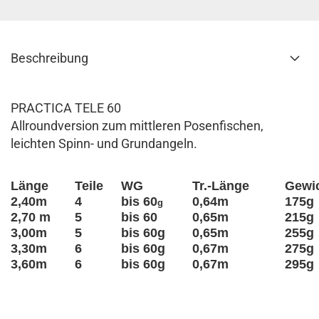
Beschreibung
PRACTICA TELE 60
Allroundversion zum mittleren Posenfischen,
leichten Spinn- und Grundangeln.
Länge
Teile
WG
Tr.-Länge
Gewi
2,40m
4
bis 60
0,64m
175g
g
2,70 m
5
bis 60
0,65m
215g
3,00m
5
bis 60g
0,65m
255g
3,30m
6
bis 60g
0,67m
275g
3,60m
6
bis 60g
0,67m
295g