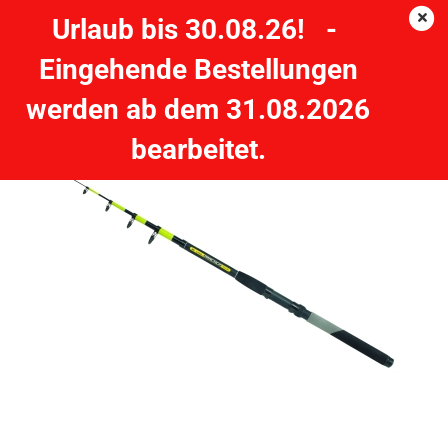
Urlaub bis 30.08.26! -
Eingehende Bestellungen
Zebco Cool Practica Tele 60 Teleskoprute - 2,70m - 60g
werden ab dem 31.08.2026
ZEBCO
bearbeitet.