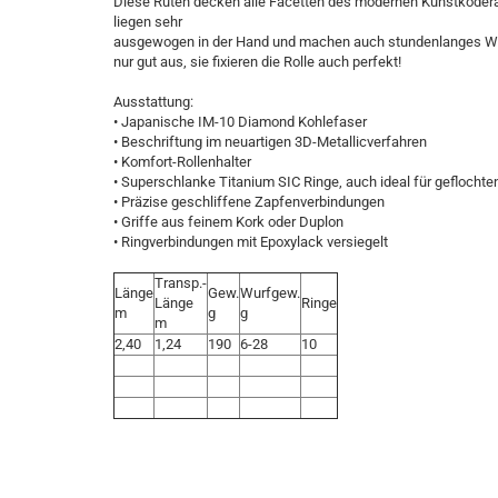
Diese Ruten decken alle Facetten des modernen Kunstköder
liegen sehr
ausgewogen in der Hand und machen auch stundenlanges Wer
nur gut aus, sie fixieren die Rolle auch perfekt!
Ausstattung:
• Japanische IM-10 Diamond Kohlefaser
• Beschriftung im neuartigen 3D-Metallicverfahren
• Komfort-Rollenhalter
• Superschlanke Titanium SIC Ringe, auch ideal für geflocht
• Präzise geschliffene Zapfenverbindungen
• Griffe aus feinem Kork oder Duplon
• Ringverbindungen mit Epoxylack versiegelt
Transp.-
Länge
Gew.
Wurfgew.
Länge
Ringe
m
g
g
m
2,40
1,24
190
6-28
10