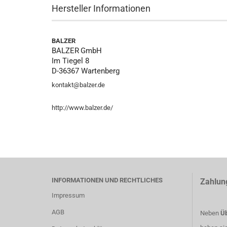
Hersteller Informationen
BALZER
BALZER
GmbH
Im Tiegel 8
D-36367 Wartenberg
kontakt@balzer.de
http://www.balzer.de/
INFORMATIONEN UND RECHTLICHES
Zahlun
Impressum
AGB
Neben
Üb