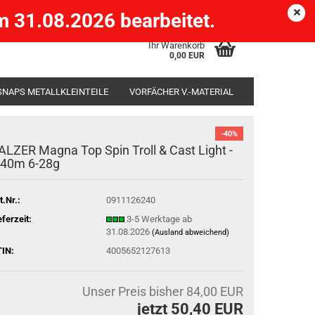
Köpenick )
eMail
Kundenlogin
Merkzettel
 31.08.2026 bearbeitet.
Ihr Warenkorb
0,00 EUR
SNAPS METALLKLEINTEILE
VORFÄCHER V.-MATERIAL
SÄCKE
RUTENHALTER STÄNDER ROD-POD
-40%
ALZER Magna Top Spin Troll & Cast Light -
,40m 6-28g
t.Nr.:
0911126240
eferzeit:
3-5 Werktage ab
31.08.2026
(Ausland abweichend)
IN:
4005652127613
Unser Preis bisher 84,00 EUR
jetzt 50,40 EUR