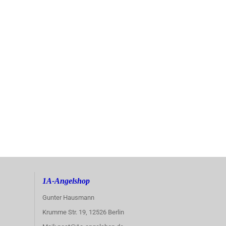
1A-Angelshop
Gunter Hausmann
Krumme Str. 19, 12526 Berlin