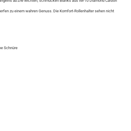
angelns ab.Die leichten, schmucken Blanks aus IM-10 Diamond Carbon
fen zu einem wahren Genuss. Die Komfort-Rollenhalter sehen nicht
ene Schnüre