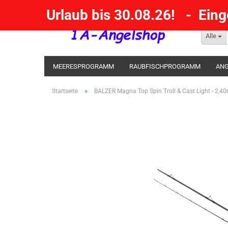
Urlaub bis 30.08.26! - Ein
Alle
MEERESPROGRAMM
RAUBFISCHPROGRAMM
ANG
KESCHER / SENKE / GAFF
POSEN SBIRULINOS
BL
»
Startseite
BALZER Magna Top Spin Troll & Cast Light - 2,4
MESSER UND MEHR
RÄUCHERNN / OUTDOOR / BBQ