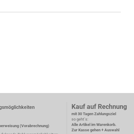
Kauf auf Rechnung
gsmöglichkeiten
mit 30 Tagen Zahlungsziel
so geht´s:
Alle Artikel im Warenkorb.
erweisung (Vorabrechnung)
Zur Kasse gehen + Auswahl