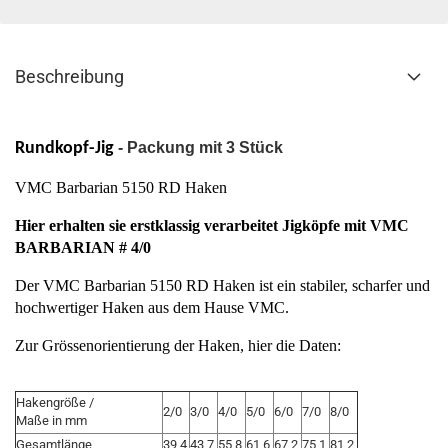
Beschreibung
Rundkopf-Jig
- Packung mit 3 Stück
VMC Barbarian 5150 RD Haken
Hier erhalten sie erstklassig verarbeitet Jigköpfe mit VMC
BARBARIAN # 4/0
Der VMC Barbarian 5150 RD Haken ist ein stabiler, scharfer und
hochwertiger Haken aus dem Hause VMC.
Zur Grössenorientierung der Haken, hier die Daten:
Hakengröße /
2/0
3/0
4/0
5/0
6/0
7/0
8/0
Maße in mm
Gesamtlänge
39,4
43,7
55,8
61,6
67,2
75,1
81,2