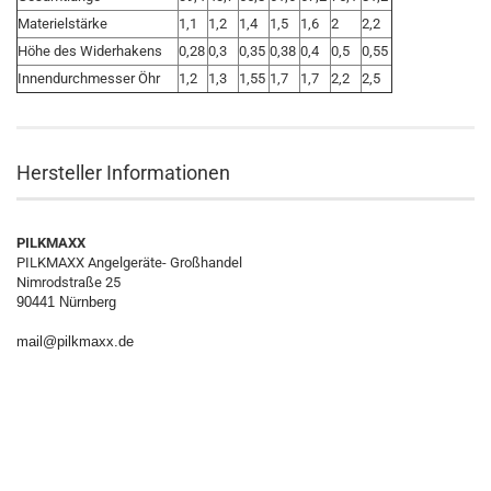
Materielstärke
1,1
1,2
1,4
1,5
1,6
2
2,2
Höhe des Widerhakens
0,28
0,3
0,35
0,38
0,4
0,5
0,55
Innendurchmesser Öhr
1,2
1,3
1,55
1,7
1,7
2,2
2,5
Hersteller Informationen
PILKMAXX
PILKMAXX Angelgeräte- Großhandel
Nimrodstraße 25
90441 Nürnberg
mail@pilkmaxx.de