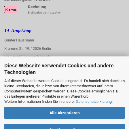
Rechnung
Erst kaufen dann bezahlen
1A-Angelshop
Gunter Hausmann
Krumme Str. 19, 12526 Berlin
Mail: post@1a-angelshop.de
Diese Webseite verwendet Cookies und andere
1A-Angelshop-
Technologien
:
Ladengeschäft:
Auf dieser Webseite werden Cookies eingesetzt. Es handelt sich dabei um
kleine Textdateien, die in bzw. von Ihrem Internetbrowser auf Ihrem
Regattastr. 66
Computersystem gespeichert werden. Diese Cookies ermöglichen z. B.
das Einlegen mehrerer Produkte in einen Warenkorb.
12527 Berlin
Weitere Informationen finden Sie in unserer
Datenschutzerklärung
.
Tel.: 030/67890006
Alle Akzeptieren
Mobil/WhatsApp: 0176 550 90 773