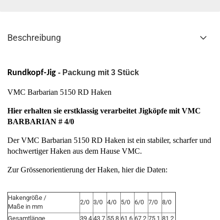
Beschreibung
Rundkopf-Jig
- Packung mit 3 Stück
VMC Barbarian 5150 RD Haken
Hier erhalten sie erstklassig verarbeitet Jigköpfe mit VMC
BARBARIAN # 4/0
Der VMC Barbarian 5150 RD Haken ist ein stabiler, scharfer und
hochwertiger Haken aus dem Hause VMC.
Zur Grössenorientierung der Haken, hier die Daten:
Hakengröße /
2/0
3/0
4/0
5/0
6/0
7/0
8/0
Maße in mm
Gesamtlänge
39,4
43,7
55,8
61,6
67,2
75,1
81,2