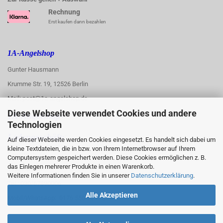
Rechnung
Erst kaufen dann bezahlen
1A-Angelshop
Gunter Hausmann
Krumme Str. 19, 12526 Berlin
Mail: post@1a-angelshop.de
Diese Webseite verwendet Cookies und andere
1A-Angelshop-
Technologien
:
Ladengeschäft:
Auf dieser Webseite werden Cookies eingesetzt. Es handelt sich dabei um
kleine Textdateien, die in bzw. von Ihrem Internetbrowser auf Ihrem
Regattastr. 66
Computersystem gespeichert werden. Diese Cookies ermöglichen z. B.
das Einlegen mehrerer Produkte in einen Warenkorb.
12527 Berlin
Weitere Informationen finden Sie in unserer
Datenschutzerklärung
.
Tel.: 030/67890006
Alle Akzeptieren
Mobil/WhatsApp: 0176 550 90 773