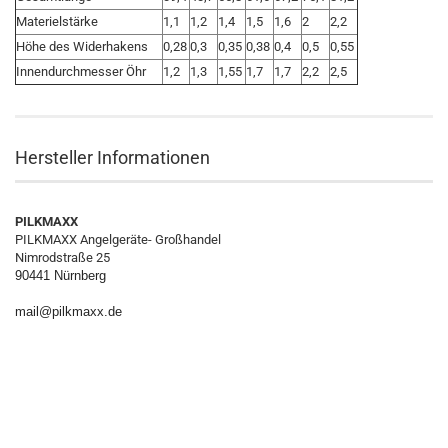
Materielstärke
1,1
1,2
1,4
1,5
1,6
2
2,2
Höhe des Widerhakens
0,28
0,3
0,35
0,38
0,4
0,5
0,55
Innendurchmesser Öhr
1,2
1,3
1,55
1,7
1,7
2,2
2,5
Hersteller Informationen
PILKMAXX
PILKMAXX Angelgeräte- Großhandel
Nimrodstraße 25
90441 Nürnberg
mail@pilkmaxx.de