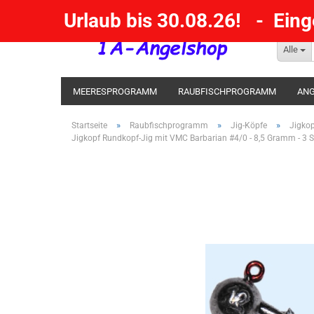
Urlaub bis 30.08.26! - Ein
Alle
MEERESPROGRAMM
RAUBFISCHPROGRAMM
ANG
KESCHER / SENKE / GAFF
POSEN SBIRULINOS
BL
»
»
»
Startseite
Raubfischprogramm
Jig-Köpfe
Jigko
Jigkopf Rundkopf-Jig mit VMC Barbarian #4/0 - 8,5 Gramm - 3 S
MESSER UND MEHR
RÄUCHERNN / OUTDOOR / BBQ