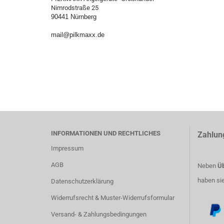
Nimrodstraße 25
90441 Nürnberg
mail@pilkmaxx.de
INFORMATIONEN UND RECHTLICHES
Zahlun
Impressum
AGB
Neben
Üb
haben si
Datenschutzerklärung
Widerrufsrecht & Muster-Widerrufsformular
Versand- & Zahlungsbedingungen