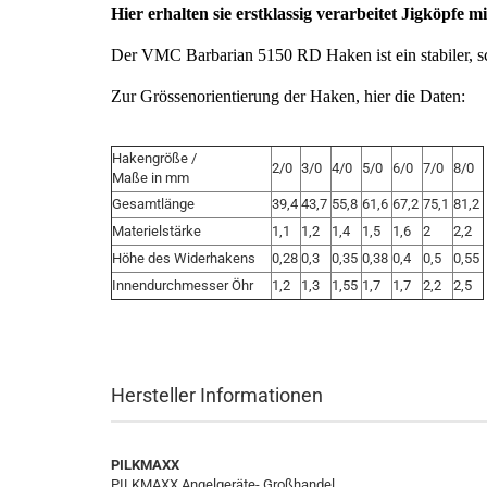
Hier erhalten sie erstklassig verarbeitet Jigkö
Der VMC Barbarian 5150 RD Haken ist ein stabiler,
Zur Grössenorientierung der Haken, hier di
Hakengröße /
2/0
3/0
4/0
5/0
6/0
7/0
8/0
Maße in mm
Gesamtlänge
39,4
43,7
55,8
61,6
67,2
75,1
81,2
Materielstärke
1,1
1,2
1,4
1,5
1,6
2
2,2
Höhe des Widerhakens
0,28
0,3
0,35
0,38
0,4
0,5
0,55
Innendurchmesser Öhr
1,2
1,3
1,55
1,7
1,7
2,2
2,5
Hersteller Informationen
PILKMAXX
PILKMAXX Angelgeräte- Großhandel