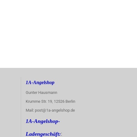
1A-Angelshop
Gunter Hausmann
Krumme Str. 19, 12526 Berlin
Mail: post@1a-angelshop.de
1A-Angelshop-
:
Ladengeschäft: