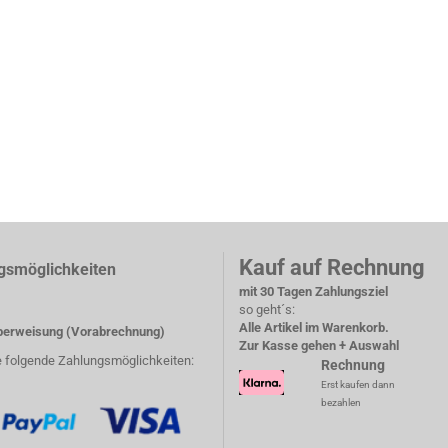
Kauf auf Rechnung
gsmöglichkeiten
mit 30 Tagen Zahlungsziel
so geht´s:
Alle Artikel im Warenkorb.
erweisung (Vorabrechnung)
Zur Kasse gehen + Auswahl
e folgende Zahlungsmöglichkeiten:
Rechnung
Erst kaufen dann
bezahlen