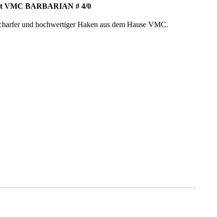
pfe mit VMC BARBARIAN # 4/0
 scharfer und hochwertiger Haken aus dem Hause VMC.
e Daten: