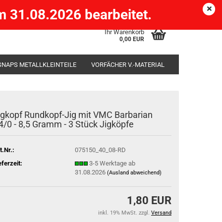
Köpenick )
eMail
Kundenlogin
Merkzettel
 31.08.2026 bearbeitet.
Ihr Warenkorb
0,00 EUR
SNAPS METALLKLEINTEILE
VORFÄCHER V.-MATERIAL
SÄCKE
RUTENHALTER STÄNDER ROD-POD
igkopf Rundkopf-Jig mit VMC Barbarian
4/0 - 8,5 Gramm - 3 Stück Jigköpfe
t.Nr.:
075150_40_08-RD
eferzeit:
3-5 Werktage ab
31.08.2026
(Ausland abweichend)
1,80 EUR
inkl. 19% MwSt. zzgl.
Versand