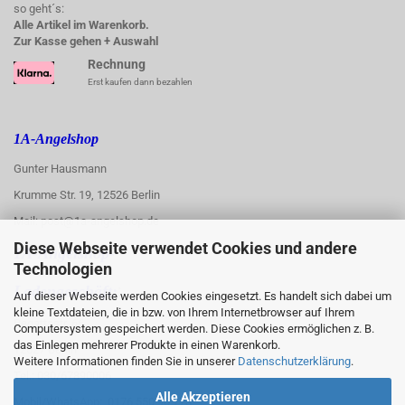
so geht´s:
Alle Artikel im Warenkorb.
Zur Kasse gehen + Auswahl
Rechnung
Erst kaufen dann bezahlen
1A-Angelshop
Gunter Hausmann
Krumme Str. 19, 12526 Berlin
Mail: post@1a-angelshop.de
Diese Webseite verwendet Cookies und andere
1A-Angelshop-
Technologien
:
Ladengeschäft:
Auf dieser Webseite werden Cookies eingesetzt. Es handelt sich dabei um
kleine Textdateien, die in bzw. von Ihrem Internetbrowser auf Ihrem
Regattastr. 66
Computersystem gespeichert werden. Diese Cookies ermöglichen z. B.
das Einlegen mehrerer Produkte in einen Warenkorb.
12527 Berlin
Weitere Informationen finden Sie in unserer
Datenschutzerklärung
.
Tel.: 030/67890006
Alle Akzeptieren
Mobil/WhatsApp: 0176 550 90 773