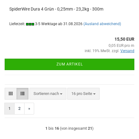
SpiderWire Dura 4 Grün - 0,25mm - 23,2kg - 300m
Lieferzeit:
3-5 Werktage ab 31.08.2026
(Ausland abweichend)
15,50 EUR
0,05 EUR pro m
inkl. 19% MwSt. zzgl.
Versand
ZUM ARTIKEL
Sortieren nach
pro Seite
Sortieren nach
16 pro Seite
1
2
»
1
bis
16
(von insgesamt
21
)