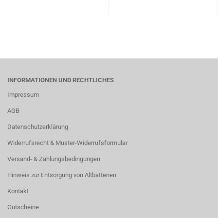
INFORMATIONEN UND RECHTLICHES
Impressum
AGB
Datenschutzerklärung
Widerrufsrecht & Muster-Widerrufsformular
Versand- & Zahlungsbedingungen
Hinweis zur Entsorgung von Altbatterien
Kontakt
Gutscheine