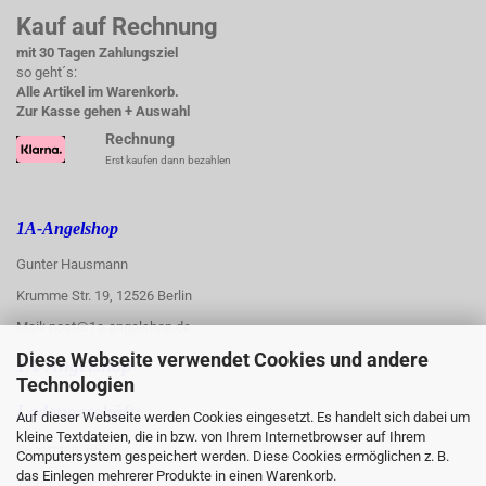
Kauf auf Rechnung
mit 30 Tagen Zahlungsziel
so geht´s:
Alle Artikel im Warenkorb.
Zur Kasse gehen + Auswahl
Rechnung
Erst kaufen dann bezahlen
1A-Angelshop
Gunter Hausmann
Krumme Str. 19, 12526 Berlin
Mail: post@1a-angelshop.de
Diese Webseite verwendet Cookies und andere
1A-Angelshop-
Technologien
:
Ladengeschäft:
Auf dieser Webseite werden Cookies eingesetzt. Es handelt sich dabei um
kleine Textdateien, die in bzw. von Ihrem Internetbrowser auf Ihrem
Regattastr. 66
Computersystem gespeichert werden. Diese Cookies ermöglichen z. B.
das Einlegen mehrerer Produkte in einen Warenkorb.
12527 Berlin