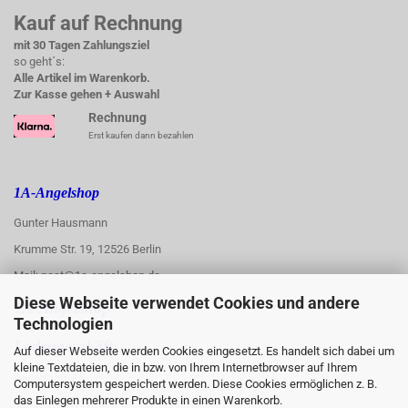
Kauf auf Rechnung
mit 30 Tagen Zahlungsziel
so geht´s:
Alle Artikel im Warenkorb.
Zur Kasse gehen + Auswahl
Rechnung
Erst kaufen dann bezahlen
1A-Angelshop
Gunter Hausmann
Krumme Str. 19, 12526 Berlin
Mail: post@1a-angelshop.de
Diese Webseite verwendet Cookies und andere
1A-Angelshop-
Technologien
:
Ladengeschäft:
Auf dieser Webseite werden Cookies eingesetzt. Es handelt sich dabei um
kleine Textdateien, die in bzw. von Ihrem Internetbrowser auf Ihrem
Regattastr. 66
Computersystem gespeichert werden. Diese Cookies ermöglichen z. B.
das Einlegen mehrerer Produkte in einen Warenkorb.
12527 Berlin