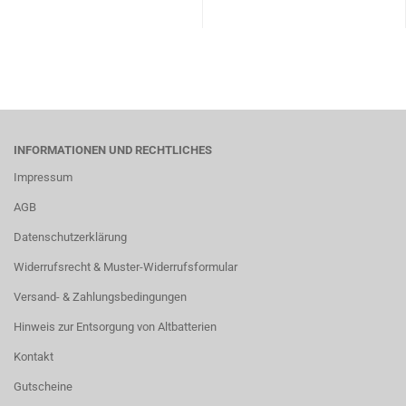
INFORMATIONEN UND RECHTLICHES
Impressum
AGB
Datenschutzerklärung
Widerrufsrecht & Muster-Widerrufsformular
Versand- & Zahlungsbedingungen
Hinweis zur Entsorgung von Altbatterien
Kontakt
Gutscheine