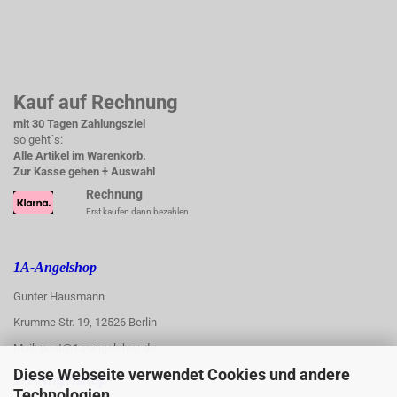
Kauf auf Rechnung
mit 30 Tagen Zahlungsziel
so geht´s:
Alle Artikel im Warenkorb.
Zur Kasse gehen + Auswahl
Rechnung
Erst kaufen dann bezahlen
1A-Angelshop
Gunter Hausmann
Krumme Str. 19, 12526 Berlin
Mail: post@1a-angelshop.de
Diese Webseite verwendet Cookies und andere
1A-Angelshop-
Technologien