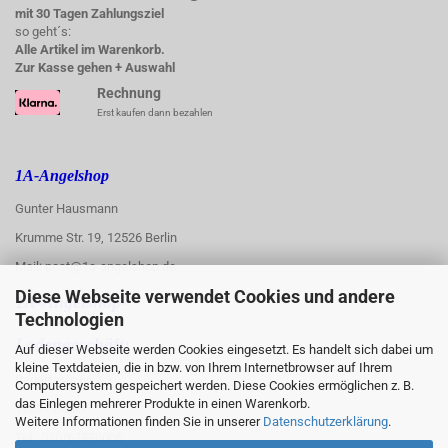
mit 30 Tagen Zahlungsziel
so geht´s:
Alle Artikel im Warenkorb.
Zur Kasse gehen + Auswahl
Rechnung
Erst kaufen dann bezahlen
1A-Angelshop
Gunter Hausmann
Krumme Str. 19, 12526 Berlin
Mail: post@1a-angelshop.de
Diese Webseite verwendet Cookies und andere
1A-Angelshop-
Technologien
:
Ladengeschäft:
Auf dieser Webseite werden Cookies eingesetzt. Es handelt sich dabei um
kleine Textdateien, die in bzw. von Ihrem Internetbrowser auf Ihrem
Regattastr. 66
Computersystem gespeichert werden. Diese Cookies ermöglichen z. B.
das Einlegen mehrerer Produkte in einen Warenkorb.
12527 Berlin
Weitere Informationen finden Sie in unserer
Datenschutzerklärung
.
Tel.: 030/67890006