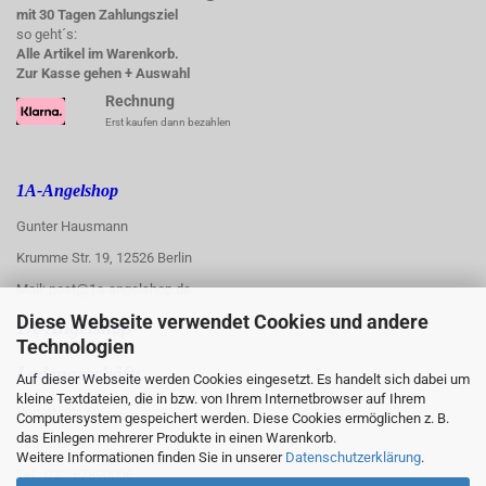
mit 30 Tagen Zahlungsziel
so geht´s:
Alle Artikel im Warenkorb.
Zur Kasse gehen + Auswahl
Rechnung
Erst kaufen dann bezahlen
1A-Angelshop
Gunter Hausmann
Krumme Str. 19, 12526 Berlin
Mail: post@1a-angelshop.de
Diese Webseite verwendet Cookies und andere
1A-Angelshop-
Technologien
:
Ladengeschäft:
Auf dieser Webseite werden Cookies eingesetzt. Es handelt sich dabei um
kleine Textdateien, die in bzw. von Ihrem Internetbrowser auf Ihrem
Regattastr. 66
Computersystem gespeichert werden. Diese Cookies ermöglichen z. B.
das Einlegen mehrerer Produkte in einen Warenkorb.
12527 Berlin
Weitere Informationen finden Sie in unserer
Datenschutzerklärung
.
Tel.: 030/67890006