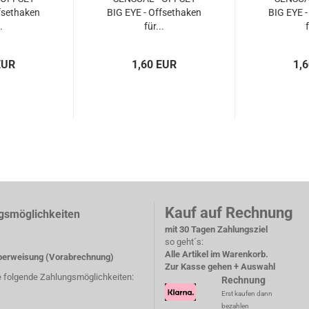
fsethaken
BIG EYE - Offsethaken
BIG EYE -
.
für...
f
EUR
1,60 EUR
1,
Kauf auf Rechnung
gsmöglichkeiten
mit 30 Tagen Zahlungsziel
so geht´s:
Alle Artikel im Warenkorb.
erweisung (Vorabrechnung)
Zur Kasse gehen + Auswahl
e folgende Zahlungsmöglichkeiten:
Rechnung
Erst kaufen dann
bezahlen