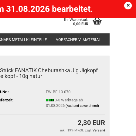
Köpenick )
eMail
Kundenlogin
Merkzettel
 31.08.2026 bearbeitet.
Ihr Warenkorb
0,00 EUR
SNAPS METALLKLEINTEILE
VORFÄCHER V.-MATERIAL
SÄCKE
RUTENHALTER STÄNDER ROD-POD
 Stück FANATIK Cheburashka Jig Jigkopf
leikopf - 10g natur
t.Nr.:
FW-BF-10-070
eferzeit:
3-5 Werktage ab
31.08.2026
(Ausland abweichend)
2,30 EUR
inkl. 19% MwSt. zzgl.
Versand