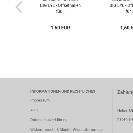
BIG EYE - Offsethaken
BIG EYE - Of
für...
für..
1,60 EUR
1,60 
INFORMATIONEN UND RECHTLICHES
Zahlun
Impressum
AGB
Neben
Üb
haben si
Datenschutzerklärung
Widerrufsrecht & Muster-Widerrufsformular