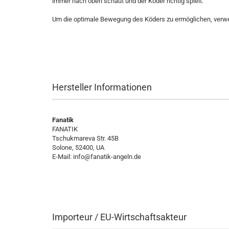
immer nach oben schaut und der Köder richtig spielt.
Um die optimale Bewegung des Köders zu ermöglichen, verw
Hersteller Informationen
Fanatik
FANATIK
Tschukmareva Str. 45B
Solone, 52400, UA
E-Mail:
info@fanatik-angeln.de
Importeur / EU-Wirtschaftsakteur