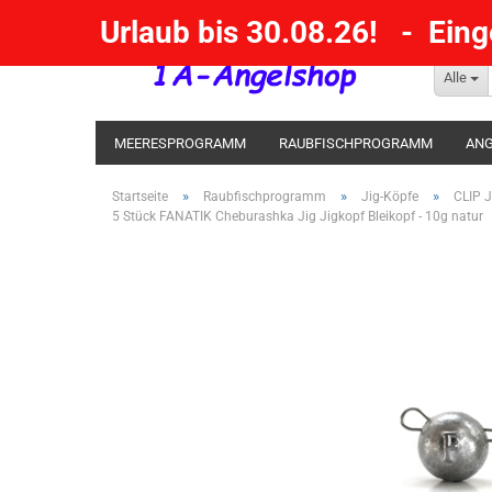
Urlaub bis 30.08.26! - Ein
Alle
MEERESPROGRAMM
RAUBFISCHPROGRAMM
ANG
KESCHER / SENKE / GAFF
POSEN SBIRULINOS
BL
»
»
»
Startseite
Raubfischprogramm
Jig-Köpfe
CLIP J
5 Stück FANATIK Cheburashka Jig Jigkopf Bleikopf - 10g natur
MESSER UND MEHR
RÄUCHERNN / OUTDOOR / BBQ