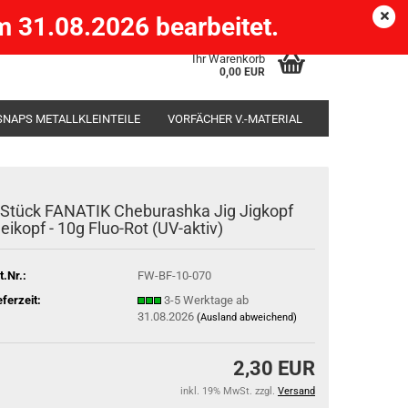
Köpenick )
eMail
Kundenlogin
Merkzettel
 31.08.2026 bearbeitet.
Ihr Warenkorb
0,00 EUR
SNAPS METALLKLEINTEILE
VORFÄCHER V.-MATERIAL
SÄCKE
RUTENHALTER STÄNDER ROD-POD
 Stück FANATIK Cheburashka Jig Jigkopf
leikopf - 10g Fluo-Rot (UV-aktiv)
t.Nr.:
FW-BF-10-070
eferzeit:
3-5 Werktage ab
31.08.2026
(Ausland abweichend)
2,30 EUR
inkl. 19% MwSt. zzgl.
Versand