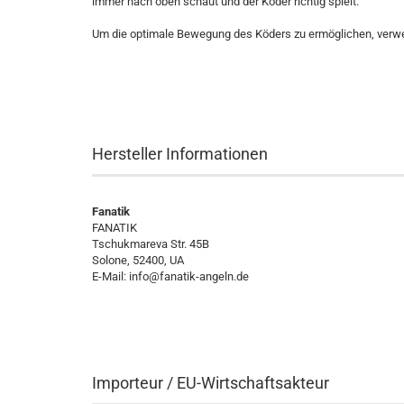
immer nach oben schaut und der Köder richtig spielt.
Um die optimale Bewegung des Köders zu ermöglichen, verw
Hersteller Informationen
Fanatik
FANATIK
Tschukmareva Str. 45B
Solone, 52400, UA
E-Mail:
info@fanatik-angeln.de
Importeur / EU-Wirtschaftsakteur