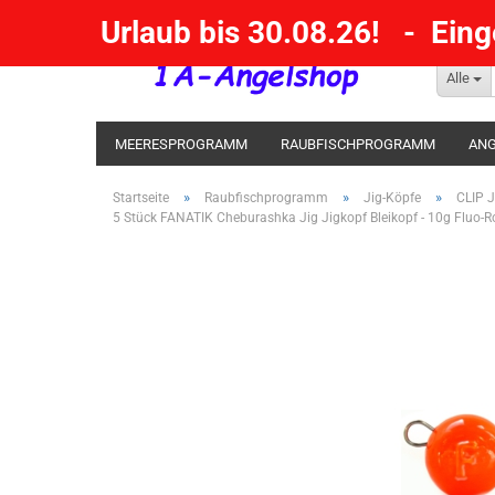
Urlaub bis 30.08.26! - Ein
Alle
MEERESPROGRAMM
RAUBFISCHPROGRAMM
ANG
KESCHER / SENKE / GAFF
POSEN SBIRULINOS
BL
»
»
»
Startseite
Raubfischprogramm
Jig-Köpfe
CLIP J
5 Stück FANATIK Cheburashka Jig Jigkopf Bleikopf - 10g Fluo-Ro
MESSER UND MEHR
RÄUCHERNN / OUTDOOR / BBQ