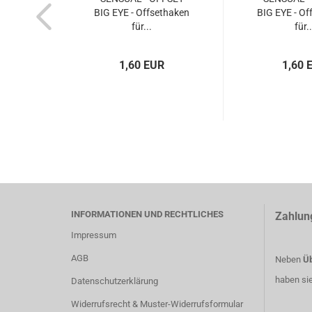
BIG EYE - Offsethaken
BIG EYE - Of
für...
für..
1,60 EUR
1,60 
INFORMATIONEN UND RECHTLICHES
Zahlun
Impressum
AGB
Neben
Üb
haben si
Datenschutzerklärung
Widerrufsrecht & Muster-Widerrufsformular