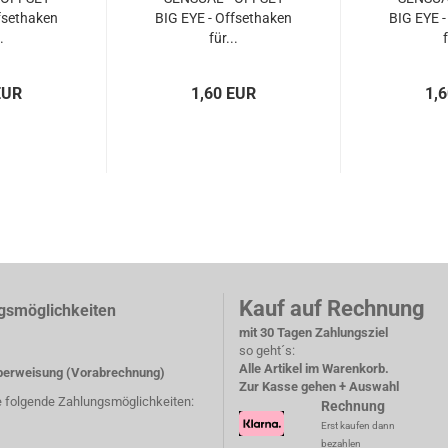
fsethaken
BIG EYE - Offsethaken
BIG EYE -
.
für...
f
EUR
1,60 EUR
1,
Kauf auf Rechnung
gsmöglichkeiten
mit 30 Tagen Zahlungsziel
so geht´s:
Alle Artikel im Warenkorb.
erweisung (Vorabrechnung)
Zur Kasse gehen + Auswahl
e folgende Zahlungsmöglichkeiten:
Rechnung
Erst kaufen dann
bezahlen