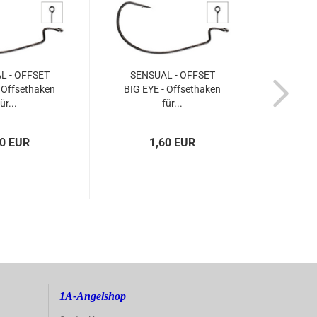
L - OFFSET
SENSUAL - OFFSET
SENS
 Offsethaken
BIG EYE - Offsethaken
BIG E
ür...
für...
60 EUR
1,60 EUR
1A-Angelshop