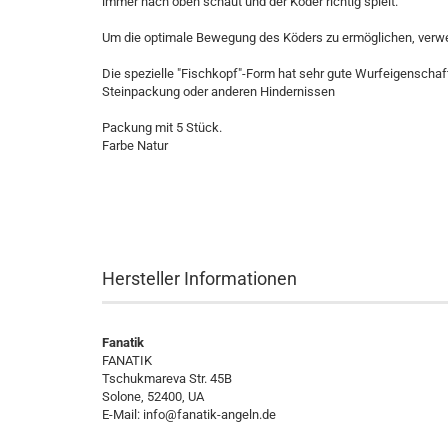
immer nach oben schaut und der Köder richtig spielt.
Um die optimale Bewegung des Köders zu ermöglichen, verw
Die spezielle "Fischkopf"-Form hat sehr gute Wurfeigenschaft
Steinpackung oder anderen Hindernissen
Packung mit 5 Stück.
Farbe Natur
Hersteller Informationen
Fanatik
FANATIK
Tschukmareva Str. 45B
Solone, 52400, UA
E-Mail:
info@fanatik-angeln.de