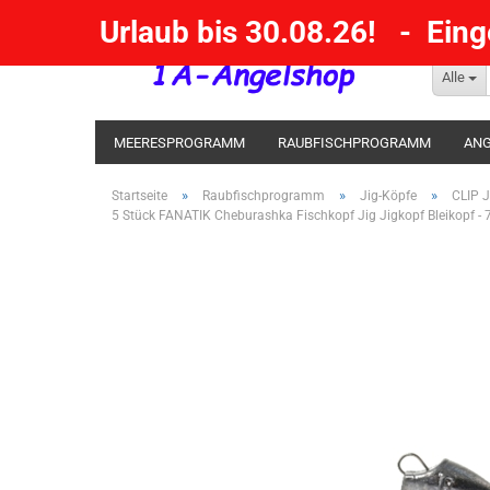
Urlaub bis 30.08.26! - Ein
Alle
MEERESPROGRAMM
RAUBFISCHPROGRAMM
ANG
KESCHER / SENKE / GAFF
POSEN SBIRULINOS
BL
»
»
»
Startseite
Raubfischprogramm
Jig-Köpfe
CLIP J
5 Stück FANATIK Cheburashka Fischkopf Jig Jigkopf Bleikopf - 7
MESSER UND MEHR
RÄUCHERNN / OUTDOOR / BBQ