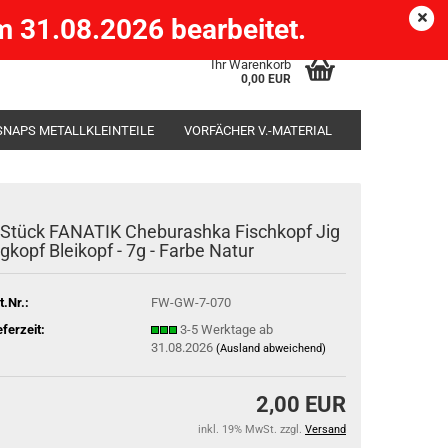
Köpenick )
eMail
Kundenlogin
Merkzettel
 31.08.2026 bearbeitet.
Ihr Warenkorb
0,00 EUR
SNAPS METALLKLEINTEILE
VORFÄCHER V.-MATERIAL
SÄCKE
RUTENHALTER STÄNDER ROD-POD
 Stück FANATIK Cheburashka Fischkopf Jig
igkopf Bleikopf - 7g - Farbe Natur
t.Nr.:
FW-GW-7-070
eferzeit:
3-5 Werktage ab
31.08.2026
(Ausland abweichend)
2,00 EUR
inkl. 19% MwSt. zzgl.
Versand