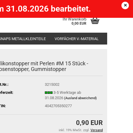
Köpenick )
eMail
Kundenlogin
Merkzettel
 31.08.2026 bearbeitet.
Ihr Warenkorb
0,00 EUR
SNAPS METALLKLEINTEILE
VORFÄCHER V.-MATERIAL
SÄCKE
RUTENHALTER STÄNDER ROD-POD
ilikonstopper mit Perlen #M 15 Stück -
osenstopper, Gummistopper
t.Nr.:
3215002
eferzeit:
3-5 Werktage ab
31.08.2026
(Ausland abweichend)
IN:
4042705350277
0,90 EUR
inkl. 19% MwSt. zzgl.
Versand