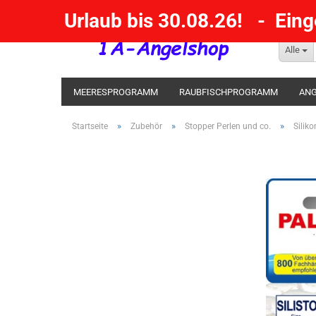
Urlaub bis 30.08.26! - Ein
Alle
MEERESPROGRAMM
RAUBFISCHPROGRAMM
ANG
KESCHER / SENKE / GAFF
POSEN SBIRULINOS
BL
»
»
»
Startseite
Zubehör
Stopper Perlen und co.
Silik
MESSER UND MEHR
RÄUCHERNN / OUTDOOR / BBQ