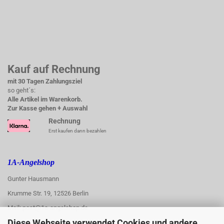
Kauf auf Rechnung
mit 30 Tagen Zahlungsziel
so geht´s:
Alle Artikel im Warenkorb.
Zur Kasse gehen + Auswahl
Rechnung
Erst kaufen dann bezahlen
1A-Angelshop
Gunter Hausmann
Krumme Str. 19, 12526 Berlin
Mail: post@1a-angelshop.de
Diese Webseite verwendet Cookies und andere