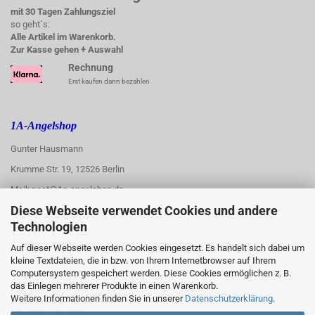
mit 30 Tagen Zahlungsziel
so geht´s:
Alle Artikel im Warenkorb.
Zur Kasse gehen + Auswahl
Rechnung
Erst kaufen dann bezahlen
1A-Angelshop
Gunter Hausmann
Krumme Str. 19, 12526 Berlin
Mail: post@1a-angelshop.de
Diese Webseite verwendet Cookies und andere
1A-Angelshop-
Technologien
:
Ladengeschäft:
Auf dieser Webseite werden Cookies eingesetzt. Es handelt sich dabei um
kleine Textdateien, die in bzw. von Ihrem Internetbrowser auf Ihrem
Regattastr. 66
Computersystem gespeichert werden. Diese Cookies ermöglichen z. B.
das Einlegen mehrerer Produkte in einen Warenkorb.
12527 Berlin
Weitere Informationen finden Sie in unserer
Datenschutzerklärung
.
Tel.: 030/67890006