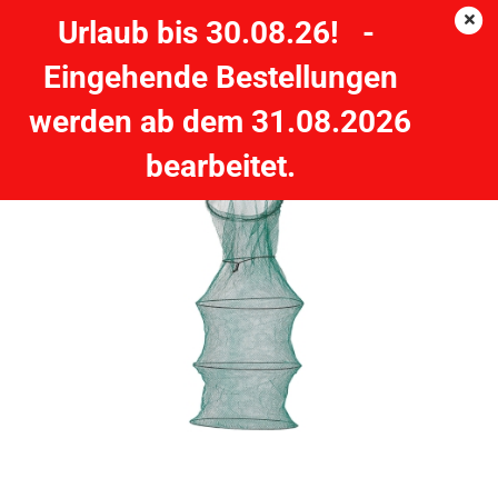
Urlaub bis 30.08.26! -
Eingehende Bestellungen
Setzkescher 0.90mx35cm , 6mm Masche
werden ab dem 31.08.2026
ZEBCO
bearbeitet.