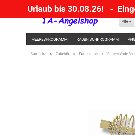
Urlaub bis 30.08.26! - Ein
Alle
MEERESPROGRAMM
RAUBFISCHPROGRAMM
ANG
KESCHER / SENKE / GAFF
POSEN SBIRULINOS
BL
»
»
»
Startseite
Zubehör
Futterkörbe
Futterspirale 8c
MESSER UND MEHR
RÄUCHERNN / OUTDOOR / BBQ