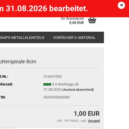
Köpenick )
eMail
Kundenlogin
Merkzettel
 31.08.2026 bearbeitet.
Ihr Warenkorb
0,00 EUR
SNAPS METALLKLEINTEILE
VORFÄCHER V.-MATERIAL
SÄCKE
RUTENHALTER STÄNDER ROD-POD
utterspirale 8cm
t.Nr.:
016641003
eferzeit:
3-5 Werktage ab
31.08.2026
(Ausland abweichend)
IN:
4029569660384
1,00 EUR
inkl. 19% MwSt. zzgl.
Versand