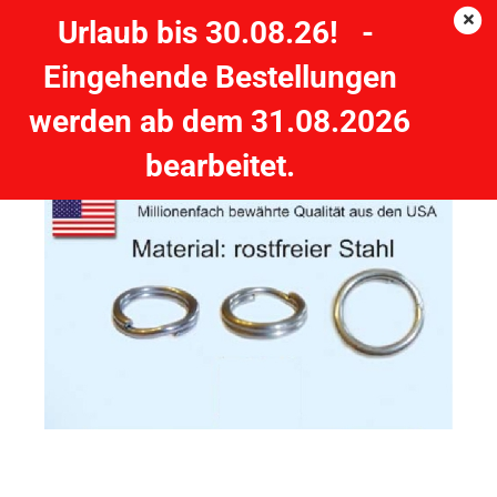
Urlaub bis 30.08.26! -
Eingehende Bestellungen
ROSCO Sprengringe #7 11,8mm, 100 lbs - 45,5 kg, 10 Stück
werden ab dem 31.08.2026
ROSCO
bearbeitet.