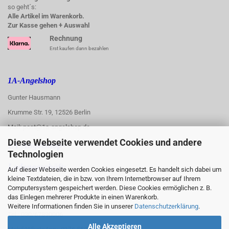
so geht´s:
Alle Artikel im Warenkorb.
Zur Kasse gehen + Auswahl
Rechnung
Erst kaufen dann bezahlen
1A-Angelshop
Gunter Hausmann
Krumme Str. 19, 12526 Berlin
Mail: post@1a-angelshop.de
Diese Webseite verwendet Cookies und andere
1A-Angelshop-
Technologien
:
Ladengeschäft:
Auf dieser Webseite werden Cookies eingesetzt. Es handelt sich dabei um
kleine Textdateien, die in bzw. von Ihrem Internetbrowser auf Ihrem
Regattastr. 66
Computersystem gespeichert werden. Diese Cookies ermöglichen z. B.
das Einlegen mehrerer Produkte in einen Warenkorb.
12527 Berlin
Weitere Informationen finden Sie in unserer
Datenschutzerklärung
.
Tel.: 030/67890006
Alle Akzeptieren