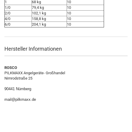
1
68 kg
10
1/0
79,4 kg
10
2/0
102,1 kg
10
4/0
158,8 kg
10
6/0
204,1 kg
10
Hersteller Informationen
ROSCO
PILKMAXX Angelgeräte- Großhandel
Nimrodstraße 25
90441 Nürnberg
mail@pilkmaxx.de