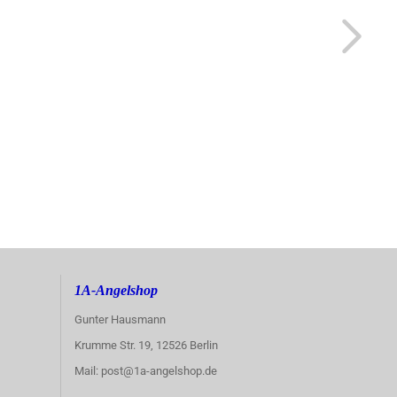
1A-Angelshop
Gunter Hausmann
Krumme Str. 19, 12526 Berlin
Mail: post@1a-angelshop.de