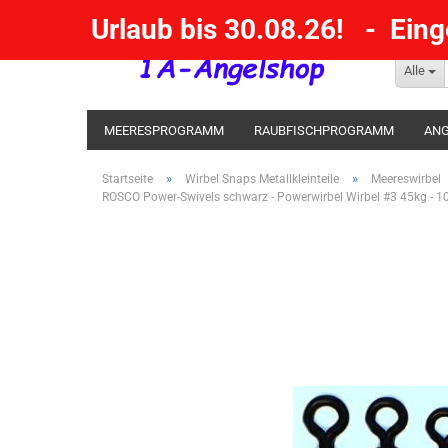
Urlaub bis 30.08.26! - Ein
Alle
MEERESPROGRAMM
RAUBFISCHPROGRAMM
ANG
KESCHER / SENKE / GAFF
POSEN SBIRULINOS
BL
»
»
Startseite
Wirbel Snaps Metallkleinteile
Meereswirbel
ROSCO Power-Swivels schwarz - Powerwirbel Wirbel #3 45kg - 1
MESSER UND MEHR
RÄUCHERNN / OUTDOOR / BBQ