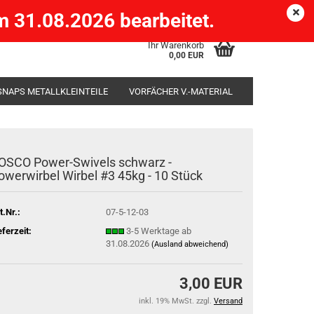
Köpenick )
eMail
Kundenlogin
Merkzettel
 31.08.2026 bearbeitet.
Ihr Warenkorb
0,00 EUR
SNAPS METALLKLEINTEILE
VORFÄCHER V.-MATERIAL
SÄCKE
RUTENHALTER STÄNDER ROD-POD
OSCO Power-Swivels schwarz -
owerwirbel Wirbel #3 45kg - 10 Stück
t.Nr.:
07-5-12-03
eferzeit:
3-5 Werktage ab
31.08.2026
(Ausland abweichend)
3,00 EUR
inkl. 19% MwSt. zzgl.
Versand