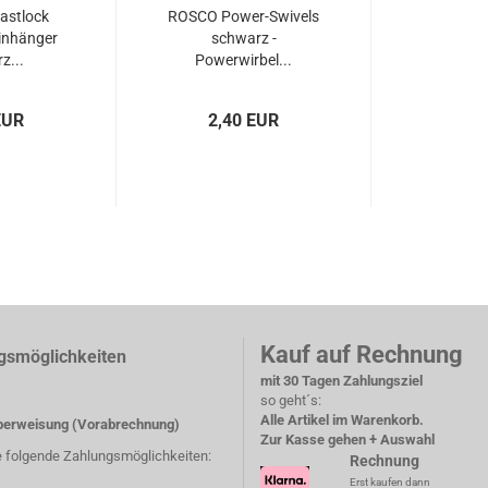
astlock
ROSCO Power-Swivels
Einhänger
schwarz -
z...
Powerwirbel...
EUR
2,40 EUR
Kauf auf Rechnung
gsmöglichkeiten
mit 30 Tagen Zahlungsziel
so geht´s:
Alle Artikel im Warenkorb.
erweisung (Vorabrechnung)
Zur Kasse gehen + Auswahl
e folgende Zahlungsmöglichkeiten:
Rechnung
Erst kaufen dann