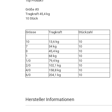
Top Produkt!
Größe #3
Tragkraft 45,4 kg
10 Stück
Grösse
Tragkraft
Stückzahl
10
13,6 kg
10
7
34 kg
10
3
45,4 kg
10
1
68 kg
10
1/0
79,4 kg
10
2/0
102,1 kg
10
4/0
158,8 kg
10
6/0
204,1 kg
10
Hersteller Informationen