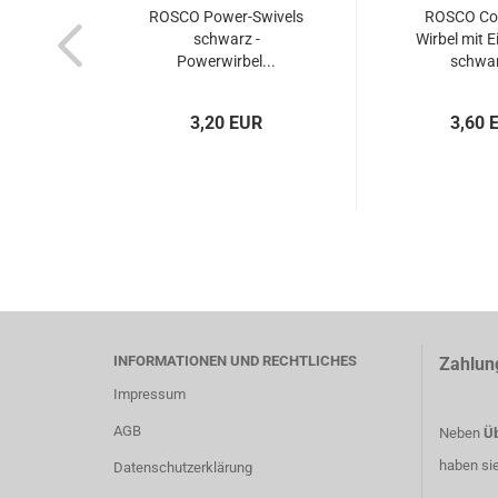
ROSCO Power-Swivels
ROSCO Co
schwarz -
Wirbel mit 
Powerwirbel...
schwar
3,20 EUR
3,60 
INFORMATIONEN UND RECHTLICHES
Zahlun
Impressum
AGB
Neben
Üb
haben si
Datenschutzerklärung