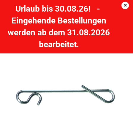
Urlaub bis 30.08.26! -
Eingehende Bestellungen
JENZI No Knot Knotenlos Bewährte Ausführung, X-stark, 46
werden ab dem 31.08.2026
kg
bearbeitet.
JENZI