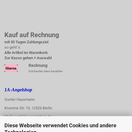
Kauf auf Rechnung
mit 30 Tagen Zahlungsziel
so geht´s:
Alle Artikel im Warenkorb.
Zur Kasse gehen + Auswahl
Rechnung
Erst kaufen dann bezahlen
1A-Angelshop
Gunter Hausmann
Krumme Str. 19, 12526 Berlin
Mail: post@1a-angelshop.de
Diese Webseite verwendet Cookies und andere
1A-Angelshop-