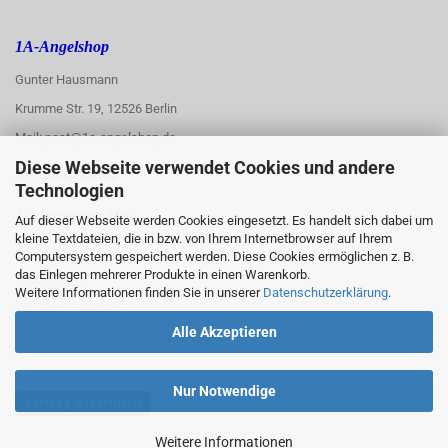
1A-Angelshop
Gunter Hausmann
Krumme Str. 19, 12526 Berlin
Mail: post@1a-angelshop.de
Diese Webseite verwendet Cookies und andere
1A-Angelshop-
Technologien
:
Ladengeschäft:
Auf dieser Webseite werden Cookies eingesetzt. Es handelt sich dabei um
kleine Textdateien, die in bzw. von Ihrem Internetbrowser auf Ihrem
Regattastr. 66
Computersystem gespeichert werden. Diese Cookies ermöglichen z. B.
das Einlegen mehrerer Produkte in einen Warenkorb.
12527 Berlin
Weitere Informationen finden Sie in unserer
Datenschutzerklärung
.
Tel.: 030/67890006
Alle Akzeptieren
Mobil/WhatsApp: 0176 550 90 773
Nur Notwendige
Vertrag widerrufen
Weitere Informationen