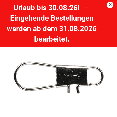
Urlaub bis 30.08.26! -
Eingehende Bestellungen
Blattsnap Einhänger Snap - Nickel #0 - ca. 10mm 8kg
werden ab dem 31.08.2026
MIKADO
bearbeitet.