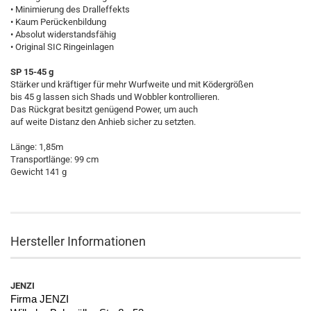
• Minimierung des Dralleffekts
• Kaum Perückenbildung
• Absolut widerstandsfähig
• Original SIC Ringeinlagen
SP 15-45 g
Stärker und kräftiger für mehr Wurfweite und mit Ködergrößen
bis 45 g lassen sich Shads und Wobbler kontrollieren.
Das Rückgrat besitzt genügend Power, um auch
auf weite Distanz den Anhieb sicher zu setzten.
Länge: 1,85m
Transportlänge: 99 cm
Gewicht 141 g
Hersteller Informationen
JENZI
Firma JENZI