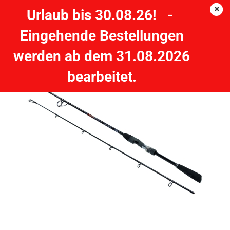
Urlaub bis 30.08.26! -
Eingehende Bestellungen
JENZI Spirit SP 15-45 g - 1,85m
werden ab dem 31.08.2026
JENZI
bearbeitet.