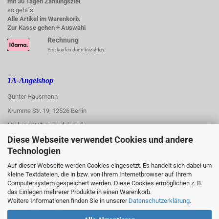
mit 30 Tagen Zahlungsziel
so geht´s:
Alle Artikel im Warenkorb.
Zur Kasse gehen + Auswahl
Rechnung
Erst kaufen dann bezahlen
1A-Angelshop
Gunter Hausmann
Krumme Str. 19, 12526 Berlin
Mail: post@1a-angelshop.de
Diese Webseite verwendet Cookies und andere
1A-Angelshop-
Technologien
:
Ladengeschäft:
Auf dieser Webseite werden Cookies eingesetzt. Es handelt sich dabei um
kleine Textdateien, die in bzw. von Ihrem Internetbrowser auf Ihrem
Regattastr. 66
Computersystem gespeichert werden. Diese Cookies ermöglichen z. B.
das Einlegen mehrerer Produkte in einen Warenkorb.
12527 Berlin
Weitere Informationen finden Sie in unserer
Datenschutzerklärung
.
Tel.: 030/67890006